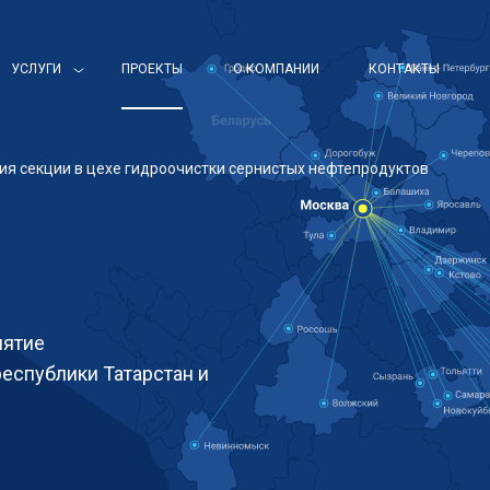
УСЛУГИ
ПРОЕКТЫ
О КОМПАНИИ
КОНТАКТЫ
я секции в цехе гидроочистки сернистых нефтепродуктов
иятие
еспублики Татарстан и