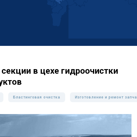
секции в цехе гидроочистки
уктов
Бластинговая очистка
Изготовление и ремонт запч