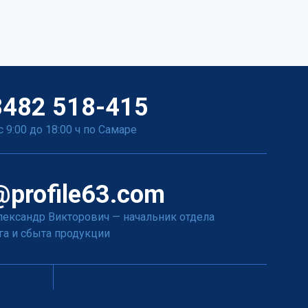
8482 518-415
с 9:00 до 18:00 ч по Самаре
profile63.com
лександр Викторович
—
начальник отдела
га и сбыта продукции