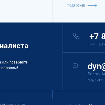
ПОДРОБНЕЕ
+7 
иалиста
Пн — Вс 
е или позвоните —
dyn@
и вопросы!
Болгов А
маркетин