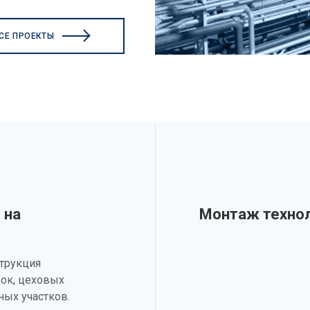
СЕ ПРОЕКТЫ
 на
Монтаж технол
трукция
вок, цеховых
ных участков.