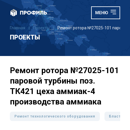
МЕНЮ
Главная
Проекты
Ремонт ротора №27025-101 паровой 
|
|
ПРОЕКТЫ
Ремонт ротора №27025-101
паровой турбины поз.
ТК421 цеха аммиак-4
производства аммиака
Ремонт технологического оборудования
Бластинго